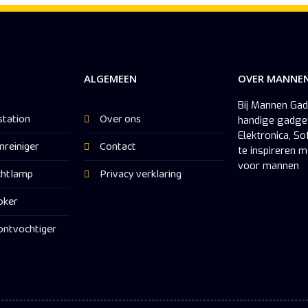
ALGEMEEN
OVER MANNE
Bij Mannen Gad
station
Over ons
handige gadget
Elektronica, S
reiniger
Contact
te inspireren m
voor mannen
chtlamp
Privacy verklaring
oker
ontvochtiger