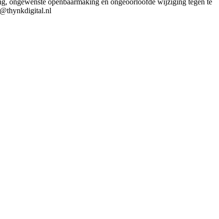
ng, ongewenste openbaarmaking en ongeoorloofde wijziging tegen te
o@thynkdigital.nl