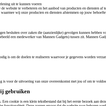
rlening uit te kunnen voeren
e website te verbeteren en het aanbod van producten en diensten af 
s waarmee wij onze producten en diensten afstemmen op jouw behoefte
en besluiten over zaken die (aanzienlijke) gevolgen kunnen hebben v
oorbeeld een medewerker van Mannen Gadgets) tussen zit. Mannen Gadg
nodig is om de doelen te realiseren waarvoor je gegevens worden verz
ig is voor de uitvoering van onze overeenkomst met jou of om te voldoe
wij gebruiken
 Een cookie is een klein tekstbestand dat bij het eerste bezoek aan dez
 functionaliteit. Deze zorgen ervoor dat de website naar behoren wer