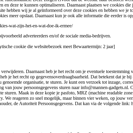
n en deze te kunnen optimaliseren. Daarnaast plaatsen we cookies die
ite hebben wij je al geïnformeerd over deze cookies en hebben we je t
okies meer opslaat. Daarnaast kun je ook alle informatie die eerder is o
cookies-wat-zijn-het-en-wat-doe-ik-ermee/
ijvoorbeeld adverteerders en/of de sociale media-bedrijven.
tische cookie die websitebezoek meet Bewaartermijn: 2 jaar]
 te verwijderen. Daarnaast heb je het recht om je eventuele toestemmin
 je het recht op gegevensoverdraagbaarheid. Dat betekent dat je bij
u genoemde organisatie, te sturen. Je kunt een verzoek tot inzage, corr
ng van jouw persoonsgegevens sturen naar info@mannen-gadgets.nl. Om e
ee te sturen. Maak in deze kopie je pasfoto, MRZ (machine readable zo
. We reageren zo snel mogelijk, maar binnen vier weken, op jouw verz
houder, de Autoriteit Persoonsgegevens. Dat kan via de volgende link: ht