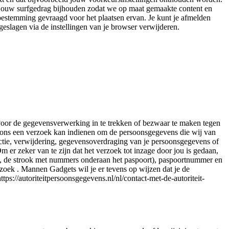
 jouw surfgedrag bijhouden zodat we op maat gemaakte content en
oestemming gevraagd voor het plaatsen ervan. Je kunt je afmelden
pgeslagen via de instellingen van je browser verwijderen.
g voor de gegevensverwerking in te trekken of bezwaar te maken tegen
 ons een verzoek kan indienen om de persoonsgegevens die wij van
ectie, verwijdering, gegevensoverdraging van je persoonsgegevens of
r zeker van te zijn dat het verzoek tot inzage door jou is gedaan,
ne, de strook met nummers onderaan het paspoort), paspoortnummer en
oek . Mannen Gadgets wil je er tevens op wijzen dat je de
tps://autoriteitpersoonsgegevens.nl/nl/contact-met-de-autoriteit-