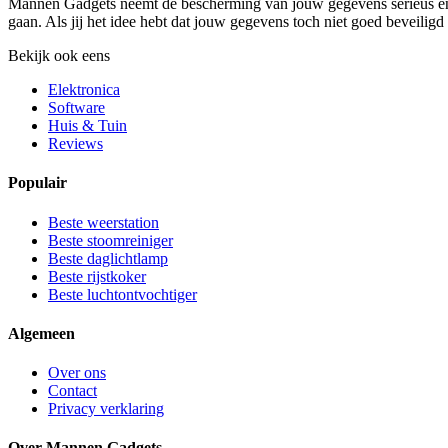
Mannen Gadgets neemt de bescherming van jouw gegevens serieus en
gaan. Als jij het idee hebt dat jouw gegevens toch niet goed beveiligd
Bekijk ook eens
Elektronica
Software
Huis & Tuin
Reviews
Populair
Beste weerstation
Beste stoomreiniger
Beste daglichtlamp
Beste rijstkoker
Beste luchtontvochtiger
Algemeen
Over ons
Contact
Privacy verklaring
Over Mannen Gadgets