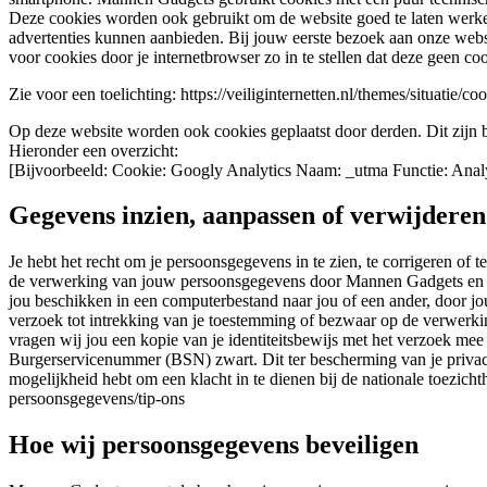
Deze cookies worden ook gebruikt om de website goed te laten werke
advertenties kunnen aanbieden. Bij jouw eerste bezoek aan onze webs
voor cookies door je internetbrowser zo in te stellen dat deze geen co
Zie voor een toelichting: https://veiliginternetten.nl/themes/situatie/
Op deze website worden ook cookies geplaatst door derden. Dit zijn b
Hieronder een overzicht:
[Bijvoorbeeld: Cookie: Googly Analytics Naam: _utma Functie: Analy
Gegevens inzien, aanpassen of verwijderen
Je hebt het recht om je persoonsgegevens in te zien, te corrigeren of
de verwerking van jouw persoonsgegevens door Mannen Gadgets en heb
jou beschikken in een computerbestand naar jou of een ander, door jo
verzoek tot intrekking van je toestemming of bezwaar op de verwerki
vragen wij jou een kopie van je identiteitsbewijs met het verzoek m
Burgerservicenummer (BSN) zwart. Dit ter bescherming van je privacy
mogelijkheid hebt om een klacht in te dienen bij de nationale toezicht
persoonsgegevens/tip-ons
Hoe wij persoonsgegevens beveiligen