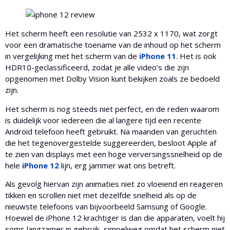
Het scherm heeft een resolutie van 2532 x 1170, wat zorgt
voor een dramatische toename van de inhoud op het scherm
in vergelijking met het scherm van de
iPhone 11
. Het is ook
HDR10-geclassificeerd, zodat je alle video’s die zijn
opgenomen met Dolby Vision kunt bekijken zoals ze bedoeld
zijn.
Het scherm is nog steeds niet perfect, en de reden waarom
is duidelijk voor iedereen die al langere tijd een recente
Android telefoon heeft gebruikt. Na maanden van geruchten
die het tegenovergestelde suggereerden, besloot Apple af
te zien van displays met een hoge verversingssnelheid op de
hele
iPhone 12
lijn, erg jammer wat ons betreft.
Als gevolg hiervan zijn animaties niet zo vloeiend en reageren
tikken en scrollen niet met dezelfde snelheid als op de
nieuwste telefoons van bijvoorbeeld Samsung of Google.
Hoewel de iPhone 12 krachtiger is dan die apparaten, voelt hij
soms langzamer in gebruik, simpelweg omdat het scherm niet