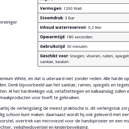
Vermogen
: 1200 Watt
Stoomdruk
: 3 Bar
Inhoud waterreservoir
: 0,2 liter
Opwarmtijd
: 180 seconden
Gebruikstijd
: 30 minuten
Geschikt voor
: Voegen, vloeren, ruiten, spiegel
sanitair, keuken
mium White, en dat is uiteraard niet zonder reden. Alle harde op
n. Denk bijvoorbeeld aan het sanitair, ramen, spiegels en tegel
en. Al het hardnekkige vuil, vetafzettingen en kalkaanslag zulle
maakproducten voor hoeft te gebruiken.
bij de verlengslang de meest praktische is. dit verlengstuk zorg
udig schoon kunt maken. daarnaast wordt hij ook geleverd met ee
 borstel, overtrek van microvezel voor de handsproeier en een m
ter, veiligheidsventiel en kinderbeveiliging.