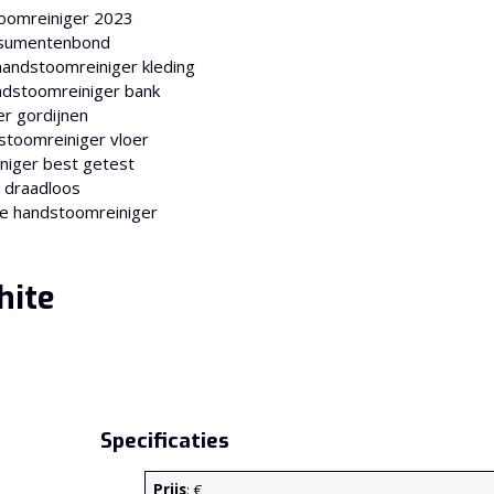
oomreiniger 2023
nsumentenbond
andstoomreiniger kleding
dstoomreiniger bank
r gordijnen
stoomreiniger vloer
niger best getest
 draadloos
e handstoomreiniger
hite
Specificaties
Prijs
: €