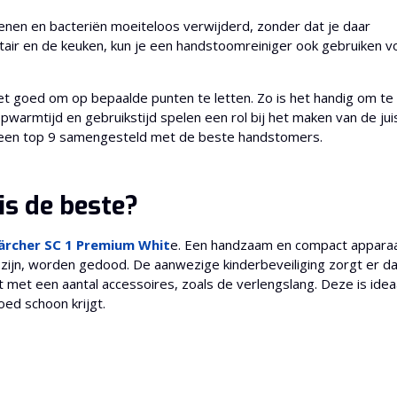
genen en bacteriën moeiteloos verwijderd, zonder dat je daar
air en de keuken, kun je een handstoomreiniger ook gebruiken vo
et goed om op bepaalde punten te letten. Zo is het handig om te
pwarmtijd en gebruikstijd spelen een rol bij het maken van de ju
u een top 9 samengesteld met de beste handstomers.
s de beste?
ärcher SC 1 Premium Whit
e. Een handzaam en compact apparaa
en zijn, worden gedood. De aanwezige kinderbeveiliging zorgt er d
t met een aantal accessoires, zoals de verlengslang. Deze is idea
oed schoon krijgt.