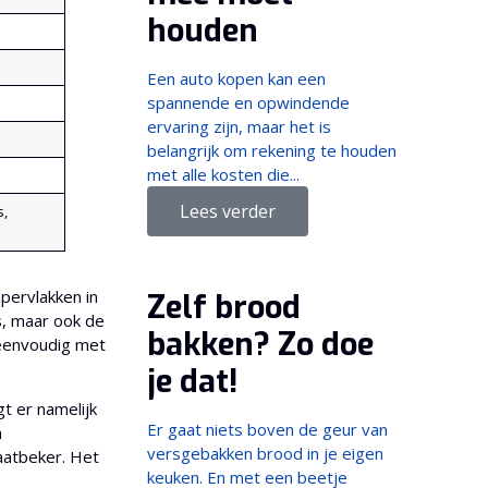
houden
Een auto kopen kan een
spannende en opwindende
ervaring zijn, maar het is
belangrijk om rekening te houden
met alle kosten die...
Lees verder
s,
pervlakken in
Zelf brood
s, maar ook de
bakken? Zo doe
n eenvoudig met
je dat!
t er namelijk
Er gaat niets boven de geur van
n
versgebakken brood in je eigen
aatbeker. Het
keuken. En met een beetje