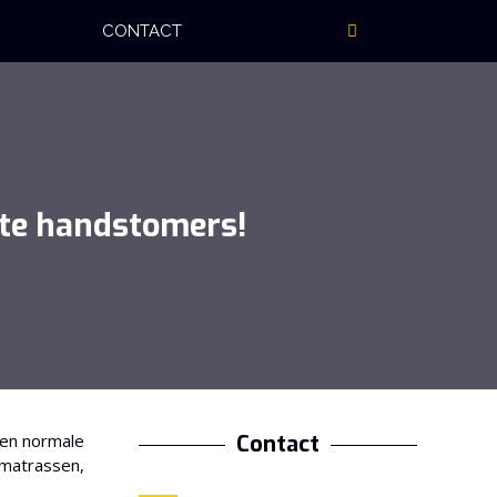
CONTACT
te handstomers!
Een normale
Contact
 matrassen,