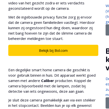
video van het gezicht zodra er iets verdachts
W
geconstateerd wordt op de camera.
(V
(t
Met de ingebouwde privacy functie zorg jij ervoor
ge
dat de camera geen familieleden vastlegt. Hierdoor
kunnen zij ongestoord hun ding doen, waardoor zij
niet bang hoeven te zijn dat de slimme camera de
beheerder meldingen toe stuurt.
Bekijk bij Bol.com
k
Een degelijke smart home camera die geschikt is
voor gebruik binnen in huis. Dit apparaat werkt goed
D
samen met andere
Caliber
producten. Koppel de
e
camera bijvoorbeeld met de lampen, zodat bij
z
detectie van iets ongewoons, deze aan gaan.
m
Je sluit deze camera gemakkelijk aan via een stekker
in het stopcontact. Beelden kun je op elk gewenst