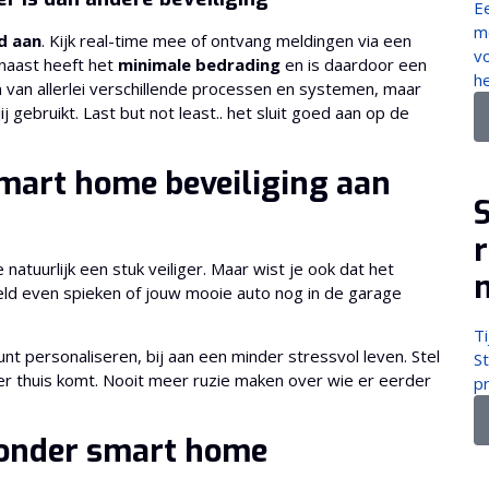
E
m
jd aan
. Kijk real-time mee of ontvang meldingen via een
vo
rnaast heeft het
minimale bedrading
en is daardoor een
he
van allerlei verschillende processen en systemen, maar
 gebruikt. Last but not least.. het sluit goed aan op de
mart home beveiliging aan
S
 natuurlijk een stuk veiliger. Maar wist je ook dat het
eeld even spieken of jouw mooie auto nog in de garage
Ti
unt personaliseren, bij aan een minder stressvol leven. Stel
St
er thuis komt. Nooit meer ruzie maken over wie er eerder
p
 onder smart home