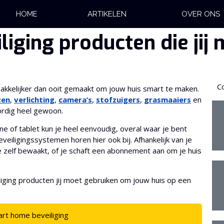
HOME
ARTIKELEN
OVER ONS
iging producten die jij 
C
kkelijker dan ooit gemaakt om jouw huis smart te maken.
ten
,
verlichting
,
camera’s
,
stofzuigers
,
grasmaaiers
en
rdig heel gewoon.
 of tablet kun je heel eenvoudig, overal waar je bent
iligingssystemen horen hier ook bij. Afhankelijk van je
 zelf bewaakt, of je schaft een abonnement aan om je huis
liging producten jij moet gebruiken om jouw huis op een
art home beveiliging