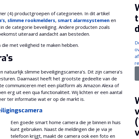
er (4) productgroepen of categorieën. In dit artikel
a’s
,
slimme rookmelders
,
smart alarmsystemen
en
t in de categorie beveiliging. Andere producten zoals
e toekomst uiteraard aandacht aan besteden.
D
n die met veiligheid te maken hebben.
o
a’s
af
re
 natuurlijk slimme beveiligingscamera’s. Dit zijn camera’s
esturen. Daarnaast heeft het grootste gedeelte van de
m te communiceren met een platform als Amazon Alexa of
 erg uit een qua functionaliteit. Wij lichten er een aantal
W
eer ter informatie wat er op de markt is.
eiligingscamera
(
Een goede smart home camera die je binnen in huis
kunt gebruiken. Naast de meldingen die je via je
telefoon krijgt, maakt de camera ook een foto en