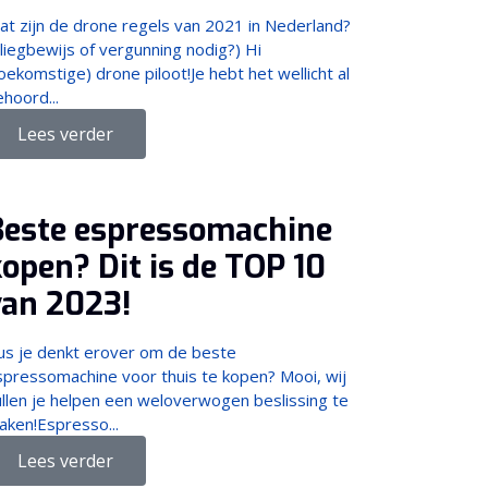
at zijn de drone regels van 2021 in Nederland?
liegbewijs of vergunning nodig?) Hi
oekomstige) drone piloot!Je hebt het wellicht al
hoord...
Lees verder
Beste espressomachine
open? Dit is de TOP 10
van 2023!
us je denkt erover om de beste
spressomachine voor thuis te kopen? Mooi, wij
ullen je helpen een weloverwogen beslissing te
aken!Espresso...
Lees verder