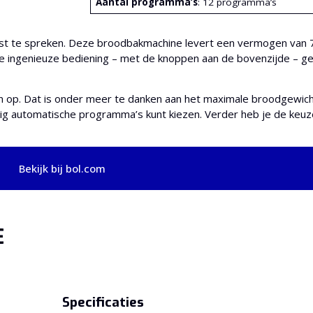
Aantal programma’s
: 12 programma’s
rst te spreken. Deze broodbakmachine levert een vermogen van 
e ingenieuze bediening – met de knoppen aan de bovenzijde – geni
n op. Dat is onder meer te danken aan het maximale broodgewic
edig automatische programma’s kunt kiezen. Verder heb je de keuze
Bekijk bij bol.com
E
Specificaties