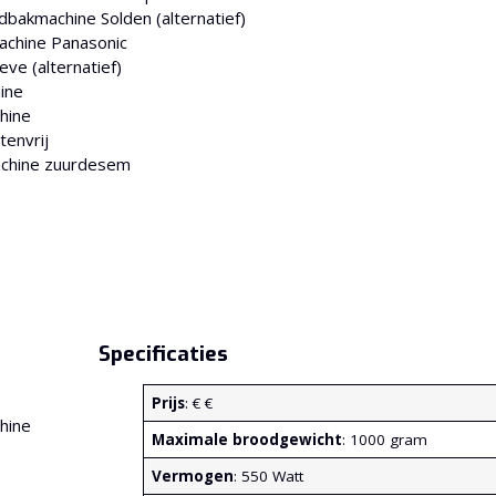
bakmachine Solden (alternatief)
chine Panasonic
e (alternatief)
ine
hine
envrij
chine zuurdesem
Specificaties
Prijs
: € €
Maximale broodgewicht
: 1000 gram
Vermogen
: 550 Watt