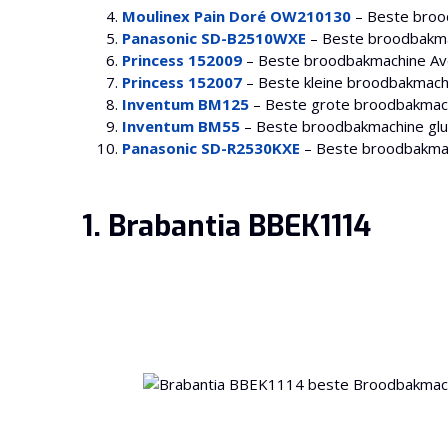
Moulinex Pain Doré OW210130
– Beste brood
Panasonic SD-B2510WXE
– Beste broodbakma
Princess 152009
– Beste broodbakmachine Avev
Princess 152007
– Beste kleine broodbakmach
Inventum BM125
– Beste grote broodbakmac
Inventum BM55
– Beste broodbakmachine glut
Panasonic SD-R2530KXE
– Beste broodbakma
1. Brabantia BBEK1114