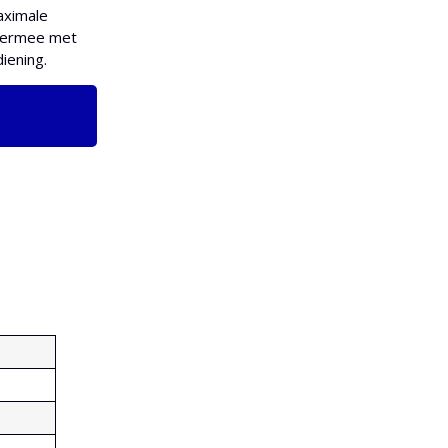
aximale
hiermee met
iening.