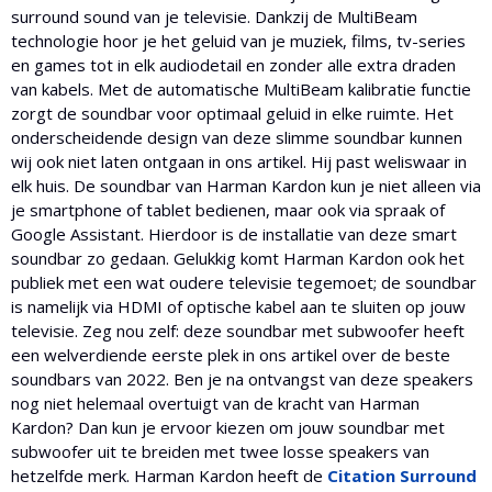
surround sound van je televisie. Dankzij de MultiBeam
technologie hoor je het geluid van je muziek, films, tv-series
en games tot in elk audiodetail en zonder alle extra draden
van kabels. Met de automatische MultiBeam kalibratie functie
zorgt de soundbar voor optimaal geluid in elke ruimte. Het
onderscheidende design van deze slimme soundbar kunnen
wij ook niet laten ontgaan in ons artikel. Hij past weliswaar in
elk huis. De soundbar van Harman Kardon kun je niet alleen via
je smartphone of tablet bedienen, maar ook via spraak of
Google Assistant. Hierdoor is de installatie van deze smart
soundbar zo gedaan. Gelukkig komt Harman Kardon ook het
publiek met een wat oudere televisie tegemoet; de soundbar
is namelijk via HDMI of optische kabel aan te sluiten op jouw
televisie. Zeg nou zelf: deze soundbar met subwoofer heeft
een welverdiende eerste plek in ons artikel over de beste
soundbars van 2022. Ben je na ontvangst van deze speakers
nog niet helemaal overtuigt van de kracht van Harman
Kardon? Dan kun je ervoor kiezen om jouw soundbar met
subwoofer uit te breiden met twee losse speakers van
hetzelfde merk. Harman Kardon heeft de
Citation Surround