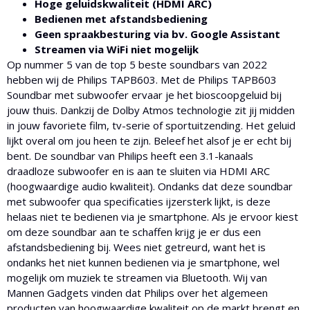
Hoge geluidskwaliteit (HDMI ARC)
Bedienen met afstandsbediening
Geen spraakbesturing via bv. Google Assistant
Streamen via WiFi niet mogelijk
Op nummer 5 van de top 5 beste soundbars van 2022
hebben wij de Philips TAPB603. Met de Philips TAPB603
Soundbar met subwoofer ervaar je het bioscoopgeluid bij
jouw thuis. Dankzij de Dolby Atmos technologie zit jij midden
in jouw favoriete film, tv-serie of sportuitzending. Het geluid
lijkt overal om jou heen te zijn. Beleef het alsof je er echt bij
bent. De soundbar van Philips heeft een 3.1-kanaals
draadloze subwoofer en is aan te sluiten via HDMI ARC
(hoogwaardige audio kwaliteit). Ondanks dat deze soundbar
met subwoofer qua specificaties ijzersterk lijkt, is deze
helaas niet te bedienen via je smartphone. Als je ervoor kiest
om deze soundbar aan te schaffen krijg je er dus een
afstandsbediening bij. Wees niet getreurd, want het is
ondanks het niet kunnen bedienen via je smartphone, wel
mogelijk om muziek te streamen via Bluetooth. Wij van
Mannen Gadgets vinden dat Philips over het algemeen
producten van hoogwaardige kwaliteit op de markt brengt en