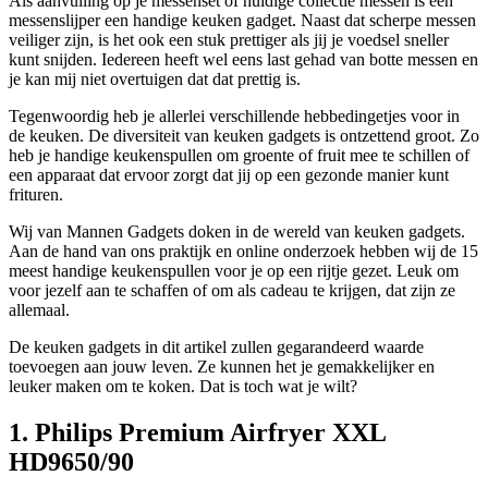
Als aanvulling op je messenset of huidige collectie messen is een
messenslijper een handige keuken gadget. Naast dat scherpe messen
veiliger zijn, is het ook een stuk prettiger als jij je voedsel sneller
kunt snijden. Iedereen heeft wel eens last gehad van botte messen en
je kan mij niet overtuigen dat dat prettig is.
Tegenwoordig heb je allerlei verschillende hebbedingetjes voor in
de keuken. De diversiteit van keuken gadgets is ontzettend groot. Zo
heb je handige keukenspullen om groente of fruit mee te schillen of
een apparaat dat ervoor zorgt dat jij op een gezonde manier kunt
frituren.
Wij van Mannen Gadgets doken in de wereld van keuken gadgets.
Aan de hand van ons praktijk en online onderzoek hebben wij de 15
meest handige keukenspullen voor je op een rijtje gezet. Leuk om
voor jezelf aan te schaffen of om als cadeau te krijgen, dat zijn ze
allemaal.
De keuken gadgets in dit artikel zullen gegarandeerd waarde
toevoegen aan jouw leven. Ze kunnen het je gemakkelijker en
leuker maken om te koken. Dat is toch wat je wilt?
1. Philips Premium Airfryer XXL
HD9650/90