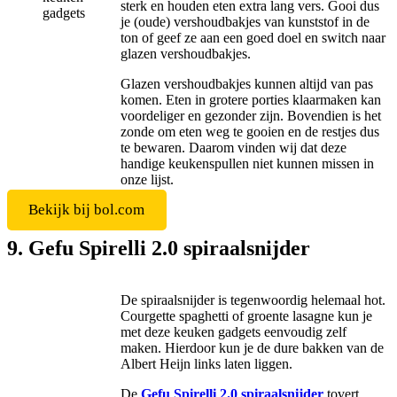
sterk en houden eten extra lang vers. Gooi dus
je (oude) vershoudbakjes van kunststof in de
ton of geef ze aan een goed doel en switch naar
glazen vershoudbakjes.
Glazen vershoudbakjes kunnen altijd van pas
komen. Eten in grotere porties klaarmaken kan
voordeliger en gezonder zijn. Bovendien is het
zonde om eten weg te gooien en de restjes dus
te bewaren. Daarom vinden wij dat deze
handige keukenspullen niet kunnen missen in
onze lijst.
Bekijk bij bol.com
9. Gefu Spirelli 2.0 spiraalsnijder
De spiraalsnijder is tegenwoordig helemaal hot.
Courgette spaghetti of groente lasagne kun je
met deze keuken gadgets eenvoudig zelf
maken. Hierdoor kun je de dure bakken van de
Albert Heijn links laten liggen.
De
Gefu Spirelli 2.0 spiraalsnijder
tovert