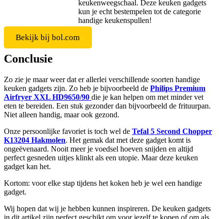
keukenweegschaal. Deze keuken gadgets
kun je echt bestempelen tot de categorie
handige keukenspullen!
Bekijk bij bol.com
Conclusie
Zo zie je maar weer dat er allerlei verschillende soorten handige
keuken gadgets zijn. Zo heb je bijvoorbeeld de
Philips Premium
Airfryer XXL HD9650/90
die je kan helpen om met minder vet
eten te bereiden. Een stuk gezonder dan bijvoorbeeld de frituurpan.
Niet alleen handig, maar ook gezond.
Onze persoonlijke favoriet is toch wel de
Tefal 5 Second Chopper
K13204 Hakmolen
. Het gemak dat met deze gadget komt is
ongeëvenaard. Nooit meer je voedsel hoeven snijden en altijd
perfect gesneden uitjes klinkt als een utopie. Maar deze keuken
gadget kan het.
Kortom: voor elke stap tijdens het koken heb je wel een handige
gadget.
Wij hopen dat wij je hebben kunnen inspireren. De keuken gadgets
in dit artikel zijn perfect geschikt om voor jezelf te kopen of om als