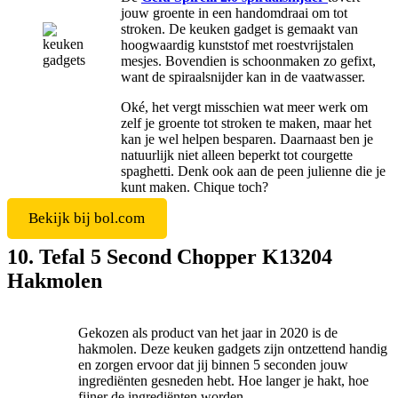
jouw groente in een handomdraai om tot
stroken. De keuken gadget is gemaakt van
hoogwaardig kunststof met roestvrijstalen
mesjes. Bovendien is schoonmaken zo gefixt,
want de spiraalsnijder kan in de vaatwasser.
Oké, het vergt misschien wat meer werk om
zelf je groente tot stroken te maken, maar het
kan je wel helpen besparen. Daarnaast ben je
natuurlijk niet alleen beperkt tot courgette
spaghetti. Denk ook aan de peen julienne die je
kunt maken. Chique toch?
Bekijk bij bol.com
10. Tefal 5 Second Chopper K13204
Hakmolen
Gekozen als product van het jaar in 2020 is de
hakmolen. Deze keuken gadgets zijn ontzettend handig
en zorgen ervoor dat jij binnen 5 seconden jouw
ingrediënten gesneden hebt. Hoe langer je hakt, hoe
fijner de ingrediënten worden.