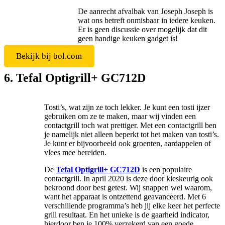
De aanrecht afvalbak van Joseph Joseph is
wat ons betreft onmisbaar in iedere keuken.
Er is geen discussie over mogelijk dat dit
geen handige keuken gadget is!
Bekijk bij bol.com
6. Tefal Optigrill+ GC712D
Tosti’s, wat zijn ze toch lekker. Je kunt een tosti ijzer
gebruiken om ze te maken, maar wij vinden een
contactgrill toch wat prettiger. Met een contactgrill ben
je namelijk niet alleen beperkt tot het maken van tosti’s.
Je kunt er bijvoorbeeld ook groenten, aardappelen of
vlees mee bereiden.
De
Tefal Optigrill+ GC712D
is een populaire
contactgrill. In april 2020 is deze door kieskeurig ook
bekroond door best getest. Wij snappen wel waarom,
want het apparaat is ontzettend geavanceerd. Met 6
verschillende programma’s heb jij elke keer het perfecte
grill resultaat. En het unieke is de gaarheid indicator,
hierdoor ben je 100% verzekerd van een goede