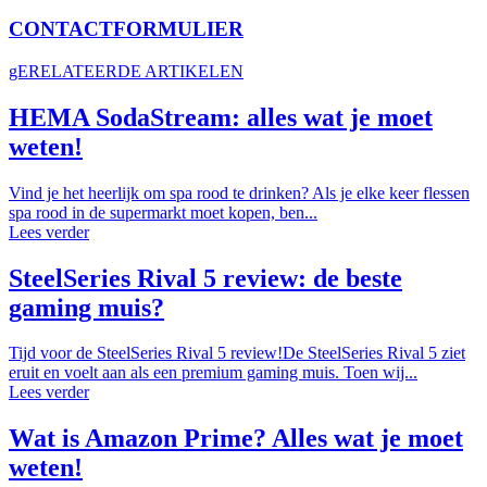
CONTACTFORMULIER
gERELATEERDE ARTIKELEN
HEMA SodaStream: alles wat je moet
weten!
Vind je het heerlijk om spa rood te drinken? Als je elke keer flessen
spa rood in de supermarkt moet kopen, ben...
Lees verder
SteelSeries Rival 5 review: de beste
gaming muis?
Tijd voor de SteelSeries Rival 5 review!De SteelSeries Rival 5 ziet
eruit en voelt aan als een premium gaming muis. Toen wij...
Lees verder
Wat is Amazon Prime? Alles wat je moet
weten!