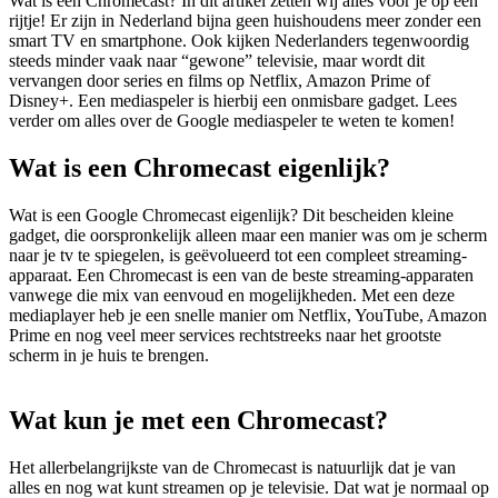
Wat is een Chromecast? In dit artikel zetten wij alles voor je op een
rijtje! Er zijn in Nederland bijna geen huishoudens meer zonder een
smart TV en smartphone. Ook kijken Nederlanders tegenwoordig
steeds minder vaak naar “gewone” televisie, maar wordt dit
vervangen door series en films op Netflix, Amazon Prime of
Disney+. Een mediaspeler is hierbij een onmisbare gadget. Lees
verder om alles over de Google mediaspeler te weten te komen!
Wat is een Chromecast eigenlijk?
Wat is een Google Chromecast eigenlijk? Dit bescheiden kleine
gadget, die oorspronkelijk alleen maar een manier was om je scherm
naar je tv te spiegelen, is geëvolueerd tot een compleet streaming-
apparaat. Een Chromecast is een van de beste streaming-apparaten
vanwege die mix van eenvoud en mogelijkheden. Met een deze
mediaplayer heb je een snelle manier om Netflix, YouTube, Amazon
Prime en nog veel meer services rechtstreeks naar het grootste
scherm in je huis te brengen.
Wat kun je met een Chromecast?
Het allerbelangrijkste van de Chromecast is natuurlijk dat je van
alles en nog wat kunt streamen op je televisie. Dat wat je normaal op