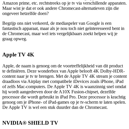
Amazon prime, etc. rechtstreeks op je tv via verschillende apparaten.
Maar wist je dat er ook andere Chromecast-alternatieven zijn die
ongeveer hetzelfde doen?
Begrijp ons niet verkeerd, de mediaspeler van Google is een
fantastisch apparaat, maar als je nou toch niet geïnteresseerd bent in
de Chromecast, maar wel iets vergelijkbaars zoekt helpen wij je
graag opweg.
Apple TV 4K
Apple, de naam is genoeg om de voortreffelijkheid van dit product
te definiëren. Deze wonderbox van Apple belooft 4K Dolby-HDR-
content naar je tv te brengen. Met de Apple TV 4K stream je content
draadloos via Airplay met compatibele iDevices zoals iPhone, iPad
of zelfs Mac-computers. De Apple TV 4K is waanzinnig snel omdat
hij wordt aangedreven door de A10X Fusion-chipset, dezelfde
processor die wordt gebruikt in iPad Pro. Deze processor is krachtig
genoeg om je iPhone- of iPad-games op je tv-scherm te laten spelen.
De Apple TV is wel een stuk duurder dan de Chromecast.
NVIDIA® SHIELD TV