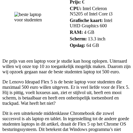
Prijs:
€
CPU:
Intel Celeron
N5205 of Intel Core i3
Grafische kaart:
Intel
UHD Graphics 600
RAM:
4 GB
Scherm:
13.3 inch
Opslag:
64 GB
De prijs van een laptop voor je studie kan hoog oplopen. Uiteraard
willen wij onze top 10 zo toegankelijk mogelijk maken. Daarom zijn
wij opzoek gegaan naar de beste studenten laptop tot 500 euro.
De Lenovo Ideapad Flex 5 is de beste laptop voor studenten die
maximaal 500 euro willen uitgeven. Er is veel liefde voor de Flex 5.
Hij is pittig, voelt luxueus aan, ziet er stijlvol uit, heeft een mooi
scherm, is betaalbaar en heeft een onberispelijk toetsenbord en
trackpad. Wat heeft het niet?
Dit is een uitstekende middenklasse Chromebook die zowel
succesvol is als laptop en tablet. In tegenstelling tot de andere goede
studenten laptops in dit artikel, draait de Flex 5 op het Chrome OS
besturingssysteem. Dit betekent dat Windows programma’s niet