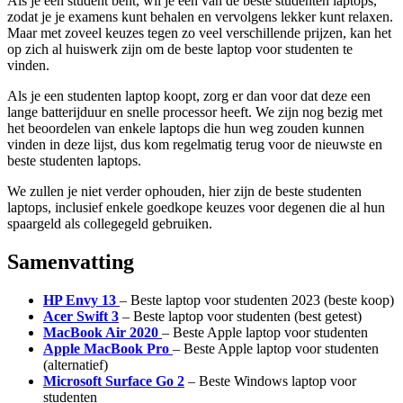
Als je een student bent, wil je een van de beste studenten laptops,
zodat je je examens kunt behalen en vervolgens lekker kunt relaxen.
Maar met zoveel keuzes tegen zo veel verschillende prijzen, kan het
op zich al huiswerk zijn om de beste laptop voor studenten te
vinden.
Als je een studenten laptop koopt, zorg er dan voor dat deze een
lange batterijduur en snelle processor heeft. We zijn nog bezig met
het beoordelen van enkele laptops die hun weg zouden kunnen
vinden in deze lijst, dus kom regelmatig terug voor de nieuwste en
beste studenten laptops.
We zullen je niet verder ophouden, hier zijn de beste studenten
laptops, inclusief enkele goedkope keuzes voor degenen die al hun
spaargeld als collegegeld gebruiken.
Samenvatting
HP Envy 13
– Beste laptop voor studenten 2023 (beste koop)
Acer Swift 3
– Beste laptop voor studenten (best getest)
MacBook Air 2020
– Beste Apple laptop voor studenten
Apple MacBook Pro
– Beste Apple laptop voor studenten
(alternatief)
Microsoft Surface Go 2
– Beste Windows laptop voor
studenten