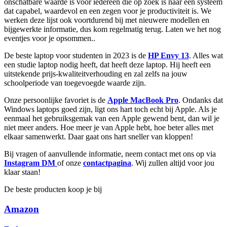
onschatbare waarde is voor iedereen die op zoek is naar een systeem
dat capabel, waardevol en een zegen voor je productiviteit is. We
werken deze lijst ook voortdurend bij met nieuwere modellen en
bijgewerkte informatie, dus kom regelmatig terug. Laten we het nog
eventjes voor je opsommen..
De beste laptop voor studenten in 2023 is de
HP Envy 13
. Alles wat
een studie laptop nodig heeft, dat heeft deze laptop. Hij heeft een
uitstekende prijs-kwaliteitverhouding en zal zelfs na jouw
schoolperiode van toegevoegde waarde zijn.
Onze persoonlijke favoriet is de
Apple MacBook Pro
. Ondanks dat
Windows laptops goed zijn, ligt ons hart toch echt bij Apple. Als je
eenmaal het gebruiksgemak van een Apple gewend bent, dan wil je
niet meer anders. Hoe meer je van Apple hebt, hoe beter alles met
elkaar samenwerkt. Daar gaat ons hart sneller van kloppen!
Bij vragen of aanvullende informatie, neem contact met ons op via
Instagram DM
of onze
contactpagina
. Wij zullen altijd voor jou
klaar staan!
De beste producten koop je bij
Amazon